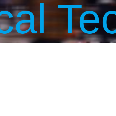
cal Te
News
ニュース/ブログ